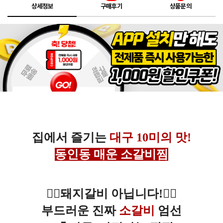
상세정보
구매후기
상품문의
집에서 즐기는
대구 10미의 맛!
🔥
동인동 매운 소갈비찜
🔥
🙅‍♂️
돼지갈비 아닙니다!
🙅‍♂️
부드러운 진짜
소갈비
엄선