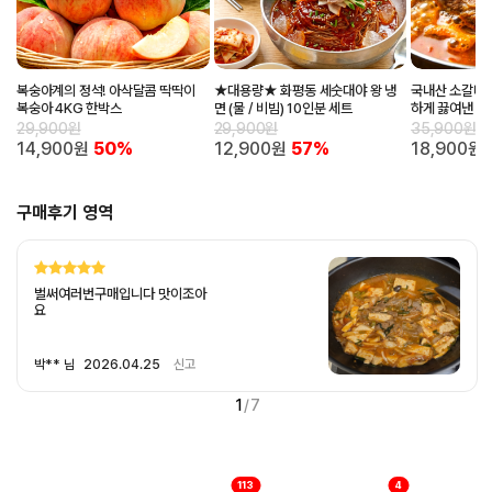
복숭아계의 정석! 아삭달콤 딱딱이
★대용량★ 화평동 세숫대야 왕 냉
국내산 소갈비와
복숭아 4KG 한박스
면 (물 / 비빔) 10인분 세트
하게 끓여낸 얼
팩
29,900원
29,900원
35,900원
14,900원
50%
12,900원
57%
18,900원
구매후기 영역
벌써여러번구매입니다 맛이조아
요
박** 님
2026.04.25
신고
1
/
7
113
4