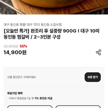
대구 동인동 명물! 대구 10미 동인동 소갈비찜
[오늘만 특가] 완조리 후 실중량 900G ! 대구 10미
동인동 찜갈비 / 2~3인분 구성
32,900원
55
%
14,900원
상품 할인받고 구매하세요!
쿠폰 받기
회원가입 혜택
· 구매시 배송완료 1일 후
1% 포인트 지급