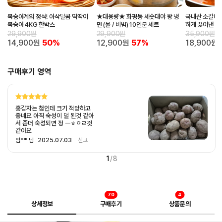
복숭아계의 정석! 아삭달콤 딱딱이
★대용량★ 화평동 세숫대야 왕 냉
국내산 소갈비와
복숭아 4KG 한박스
면 (물 / 비빔) 10인분 세트
하게 끓여낸 얼
팩
29,900원
29,900원
35,900원
14,900원
50%
12,900원
57%
18,900원
구매후기 영역
홍감자는 첨인데 크기 적당하고
좋네요 아직 숙성이 덜 된것 같아
서 좀더 숙성되면 정 ㅡㅎㅇㄹ것
같아요
임** 님
2025.07.03
신고
1
/
8
70
4
상세정보
구매후기
상품문의