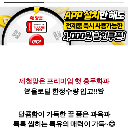
제철맞은 프리미엄 햇 홍무화과
🚨
욜로딜 한정수량
입고!!
🚨
달콤함이 가득한 꿀 품은 과육과
톡톡 씹히는 특유의 매력이 가득~
😍