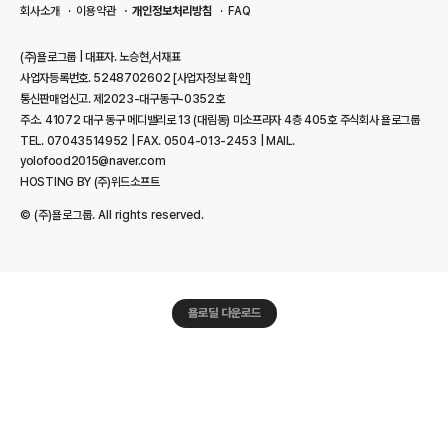
회사소개
이용약관
개인정보처리방침
FAQ
(주)욜로그룹 | 대표자. 노승현,서재표
사업자등록번호. 5248702602
[사업자정보 확인]
통신판매업신고. 제2023-대구동구-0352호
주소. 41072 대구 동구 메디밸리로 13 (대림동) 미소프라자 4층 405호 주식회사 욜로그룹
TEL. 07043514952 | FAX. 0504-013-2453 | MAIL.
yolofood2015@naver.com
HOSTING BY (주)위드소프트
© (주)욜로그룹. All rights reserved.
욜로딜 다운로드