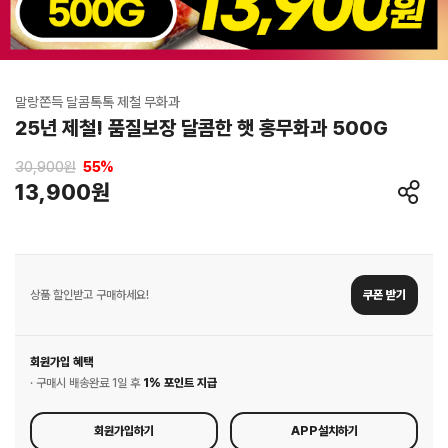
말랑쫀득 달콤톡톡 제철 무화과
25년 제철! 품질보장 달콤한 햇 홍무화과 500G
30,900원
55
%
13,900원
상품 할인받고 구매하세요!
쿠폰 받기
회원가입 혜택
· 구매시 배송완료 1일 후
1% 포인트 지급
회원가입하기
APP설치하기