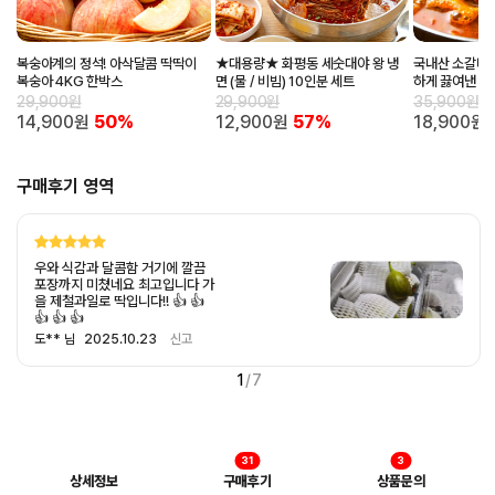
복숭아계의 정석! 아삭달콤 딱딱이
★대용량★ 화평동 세숫대야 왕 냉
국내산 소갈비와
복숭아 4KG 한박스
면 (물 / 비빔) 10인분 세트
하게 끓여낸 얼
팩
29,900원
29,900원
35,900원
14,900원
50%
12,900원
57%
18,900원
구매후기 영역
우와 식감과 달콤함 거기에 깔끔
포장까지 미쳤네요 최고입니다 가
을 제철과일로 딱입니다!! 👍 👍
👍 👍 👍
도** 님
2025.10.23
신고
1
/
7
31
3
상세정보
구매후기
상품문의